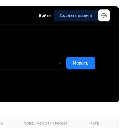
Войти
Создать аккаунт
Искать
МА
CORE / MEMORY / POWER
RATE