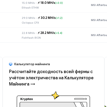
⚡️ 18.0 MH/s
15.0 MH/s
→
(+3.0)
MSI Afterbu
Ethash ETHW
⚡️ 30.2 MH/s
29.0 MH/s
→
(+1.2)
MSI Afterbu
Octopus CFX
⚡️ 28.2 MH/s
22.8 MH/s
→
(+5.4)
MSI Afterbu
FishHash IRON
Калькулятор майнинга
Рассчитайте доходность всей фермы с
учётом электричества на Kалькуляторе
Майнинга →