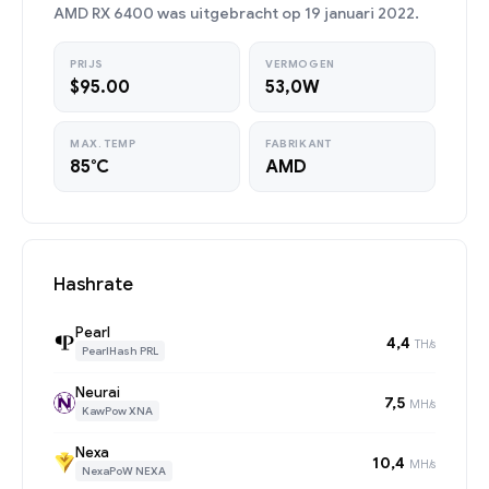
AMD RX 6400 was uitgebracht op 19 januari 2022.
PRIJS
VERMOGEN
$95.00
53,0W
MAX. TEMP
FABRIKANT
85°C
AMD
Hashrate
Pearl
4,4
TH/s
PearlHash PRL
Neurai
7,5
MH/s
KawPow XNA
Nexa
10,4
MH/s
NexaPoW NEXA