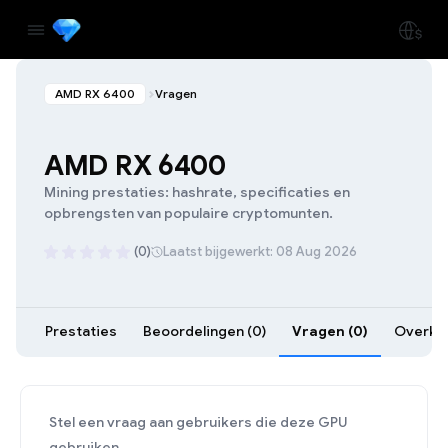
AMD RX 6400
Vragen
AMD RX 6400
Mining prestaties: hashrate, specificaties en
opbrengsten van populaire cryptomunten.
(0)
Laatst bijgewerkt: 08 Aug 2026
Prestaties
Beoordelingen (0)
Vragen (0)
Overklo
Stel een vraag aan gebruikers die deze GPU
gebruiken