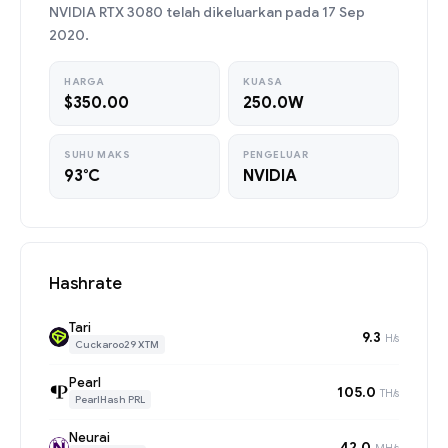
NVIDIA RTX 3080 telah dikeluarkan pada 17 Sep
2020.
HARGA
KUASA
$350.00
250.0W
SUHU MAKS
PENGELUAR
93°C
NVIDIA
Hashrate
Tari
9.3
H/s
Cuckaroo29 XTM
Pearl
105.0
TH/s
PearlHash PRL
Neurai
42.0
MH/s