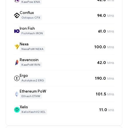
KawPow XNA
Conflux
94.0
MH/s
Octopus CFX
Iron Fish
61.0
MH/s
FishHash IRON
Nexa
100.0
MH/s
NexaPoW NEXA
Ravencoin
42.0
MH/s
KawPoW RVN
Ergo
190.0
MH/s
Autolykos2 ERG
Ethereum PoW
101.5
MH/s
Ethash ETHW
Xelis
11.0
kH/s
XelisHashV2 XEL