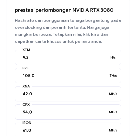
prestasi perlombongan NVIDIA RTX 3080
Hashrate dan penggunaan tenaga bergantung pada
overclocking dan peranti tertentu. Harga juga
mungkin berbeza. Tetapkan nilai, klik
kira
dan
dapatkan carta khusus untuk peranti anda.
XTM
H/s
PRL
TH/s
XNA
MH/s
CFX
MH/s
IRON
MH/s