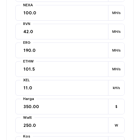
NEXA
MH/s
RVN
MH/s
ERG
MH/s
ETHW
MH/s
XEL
kH/s
Harga
$
Watt
W
Kos