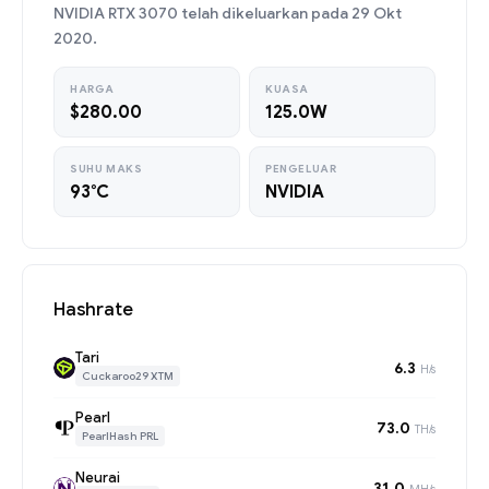
NVIDIA RTX 3070 telah dikeluarkan pada 29 Okt
2020.
HARGA
KUASA
$280.00
125.0W
SUHU MAKS
PENGELUAR
93°C
NVIDIA
Hashrate
Tari
6.3
H/s
Cuckaroo29 XTM
Pearl
73.0
TH/s
PearlHash PRL
Neurai
31.0
MH/s