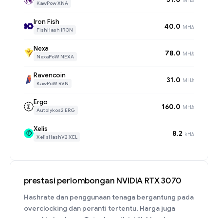
KawPow XNA
Iron Fish
40.0
MH/s
FishHash IRON
Nexa
78.0
MH/s
NexaPoW NEXA
Ravencoin
31.0
MH/s
KawPoW RVN
Ergo
160.0
MH/s
Autolykos2 ERG
Xelis
8.2
kH/s
XelisHashV2 XEL
prestasi perlombongan NVIDIA RTX 3070
Hashrate dan penggunaan tenaga bergantung pada
overclocking dan peranti tertentu. Harga juga