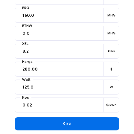
ERG
MH/s
ETHW
MH/s
XEL
kH/s
Harga
$
Watt
W
Kos
$/kWh
Kira