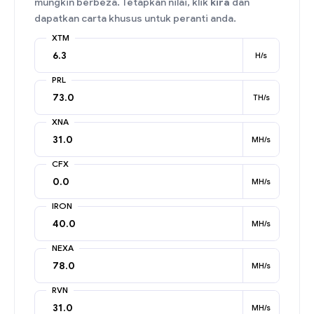
mungkin berbeza. Tetapkan nilai, klik
kira
dan
dapatkan carta khusus untuk peranti anda.
XTM
H/s
PRL
TH/s
XNA
MH/s
CFX
MH/s
IRON
MH/s
NEXA
MH/s
RVN
MH/s