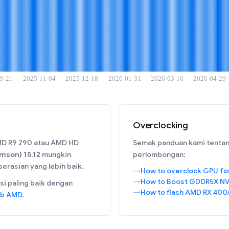
Overclocking
AMD R9 290 atau AMD HD
Semak panduan kami tentan
mson) 15.12
mungkin
perlombongan:
erasian yang lebih baik.
How to overclock GPU fo
How to Boost GDDR5X NV
i paling baik dengan
How to flash AMD RX 400
eb AMD
.