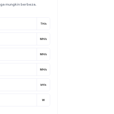
uga mungkin berbeza.
TH/s
MH/s
MH/s
MH/s
kH/s
W