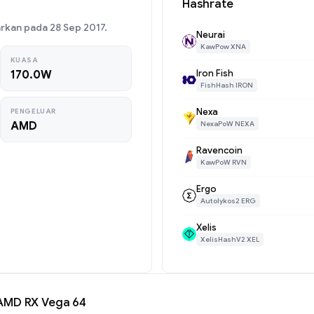
Hashrate
rkan pada 28 Sep 2017.
Neurai
KawPow XNA
KUASA
Iron Fish
170.0W
FishHash IRON
Nexa
PENGELUAR
AMD
NexaPoW NEXA
Ravencoin
KawPoW RVN
Ergo
Autolykos2 ERG
Xelis
XelisHashV2 XEL
AMD RX Vega 64