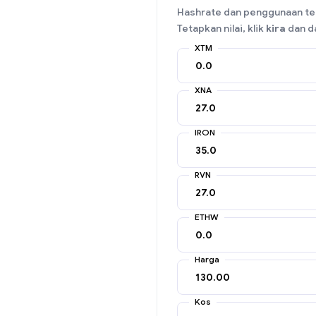
Hashrate dan penggunaan ten
Tetapkan nilai, klik
kira
dan da
XTM
XNA
IRON
RVN
ETHW
Harga
Kos