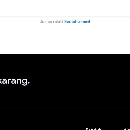
Jumpa ralat?
Beritahu kami!
arang.