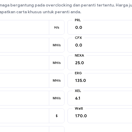
aga bergantung pada overclocking dan peranti tertentu. Harga j
patkan carta khusus untuk peranti anda.
PRL
H/s
CFX
MH/s
NEXA
MH/s
ERG
MH/s
XEL
MH/s
Watt
$