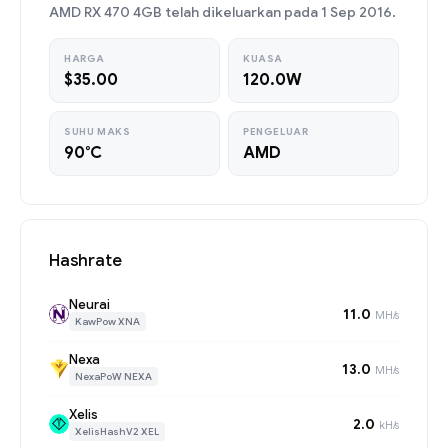
AMD RX 470 4GB telah dikeluarkan pada 1 Sep 2016.
HARGA
KUASA
$35.00
120.0W
SUHU MAKS
PENGELUAR
90°C
AMD
Hashrate
Neurai
11.0
MH/s
KawPow XNA
Nexa
13.0
MH/s
NexaPoW NEXA
Xelis
2.0
kH/s
XelisHashV2 XEL