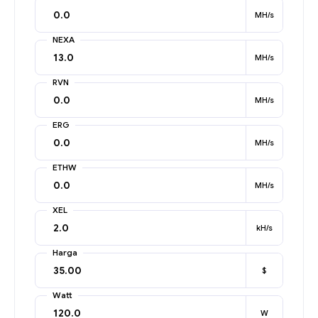
MH/s
NEXA
MH/s
RVN
MH/s
ERG
MH/s
ETHW
MH/s
XEL
kH/s
Harga
$
Watt
W