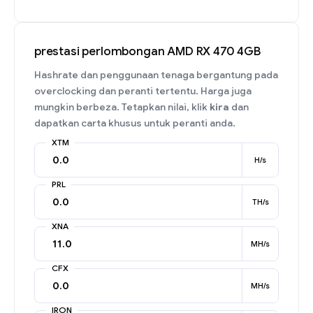
prestasi perlombongan AMD RX 470 4GB
Hashrate dan penggunaan tenaga bergantung pada
overclocking dan peranti tertentu. Harga juga
mungkin berbeza. Tetapkan nilai, klik
kira
dan
dapatkan carta khusus untuk peranti anda.
XTM
H/s
PRL
TH/s
XNA
MH/s
CFX
MH/s
IRON