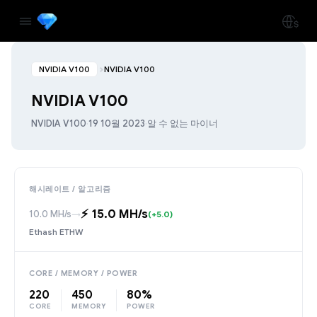
NVIDIA V100
NVIDIA V100
NVIDIA V100
NVIDIA V100
·
19 10월 2023
·
알 수 없는 마이너
해시레이트 / 알고리즘
⚡️ 15.0 MH/s
10.0 MH/s
→
(+5.0)
Ethash ETHW
CORE / MEMORY / POWER
220
450
80%
CORE
MEMORY
POWER