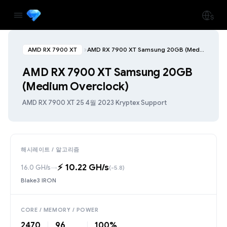
AMD RX 7900 XT
AMD RX 7900 XT Samsung 20GB (Medium Overclock)
AMD RX 7900 XT Samsung 20GB
(Medium Overclock)
AMD RX 7900 XT
·
25 4월 2023
·
Kryptex Support
해시레이트 / 알고리즘
⚡️ 10.22 GH/s
16.0 GH/s
→
(-5.8)
Blake3 IRON
CORE / MEMORY / POWER
2470
96
100%