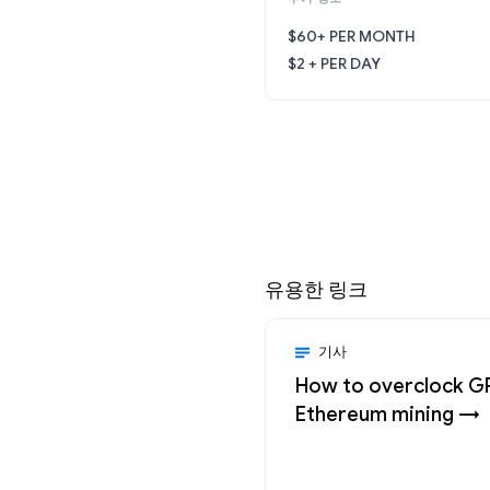
$60+ PER MONTH
$2 + PER DAY
유용한 링크
기사
How to overclock G
Ethereum mining →