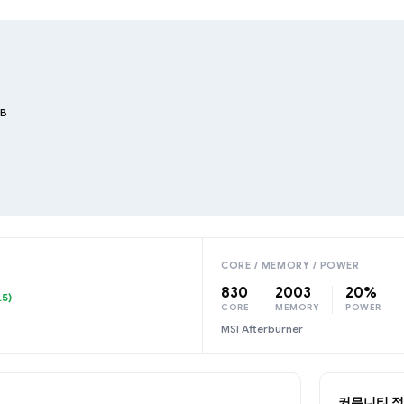
GB
CORE / MEMORY / POWER
830
2003
20%
.5)
CORE
MEMORY
POWER
MSI Afterburner
커뮤니티 