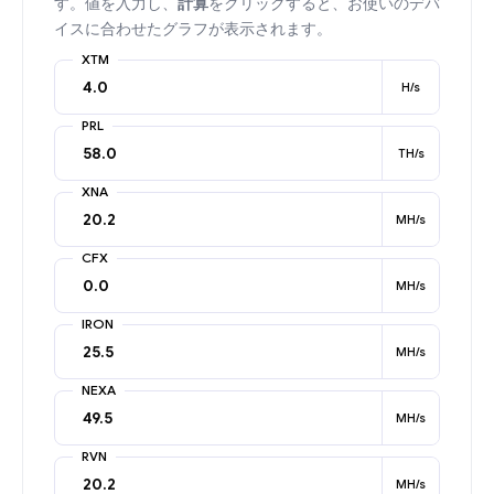
す。値を入力し、
計算
をクリックすると、お使いのデバ
イスに合わせたグラフが表示されます。
XTM
H/s
PRL
TH/s
XNA
MH/s
CFX
MH/s
IRON
MH/s
NEXA
MH/s
RVN
MH/s