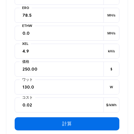
ERG
MH/s
ETHW
MH/s
XEL
kH/s
価格
$
ワット
W
コスト
$/kWh
計算