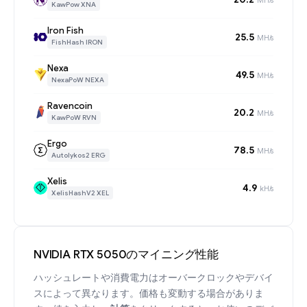
KawPow XNA
Iron Fish
25.5
MH/s
FishHash IRON
Nexa
49.5
MH/s
NexaPoW NEXA
Ravencoin
20.2
MH/s
KawPoW RVN
Ergo
78.5
MH/s
Autolykos2 ERG
Xelis
4.9
kH/s
XelisHashV2 XEL
NVIDIA RTX 5050のマイニング性能
ハッシュレートや消費電力はオーバークロックやデバイ
スによって異なります。価格も変動する場合がありま