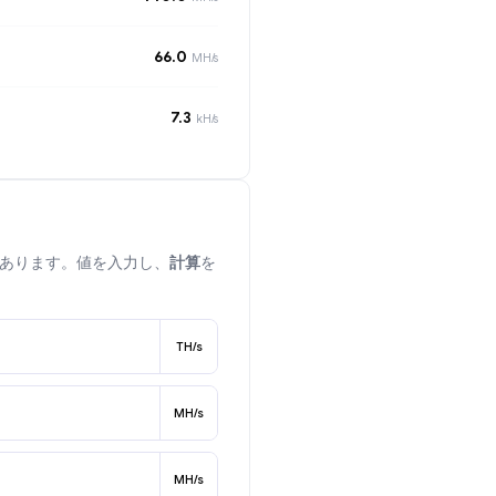
66.0
MH/s
7.3
kH/s
あります。値を入力し、
計算
を
TH/s
MH/s
MH/s