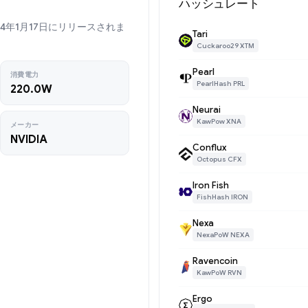
ハッシュレート
rは2024年1月17日にリリースされま
Tari
Cuckaroo29 XTM
Pearl
消費電力
PearlHash PRL
220.0W
Neurai
KawPow XNA
メーカー
NVIDIA
Conflux
Octopus CFX
Iron Fish
FishHash IRON
Nexa
NexaPoW NEXA
Ravencoin
KawPoW RVN
Ergo