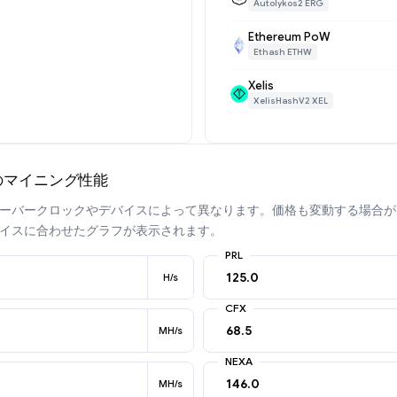
Autolykos2 ERG
Ethereum PoW
Ethash ETHW
Xelis
XelisHashV2 XEL
uperのマイニング性能
ーバークロックやデバイスによって異なります。価格も変動する場合が
イスに合わせたグラフが表示されます。
PRL
H/s
CFX
MH/s
NEXA
MH/s