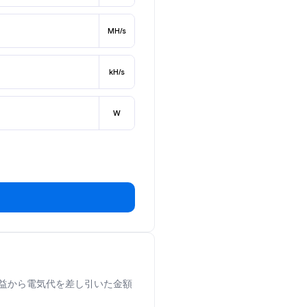
MH/s
kH/s
W
日の収益から電気代を差し引いた金額