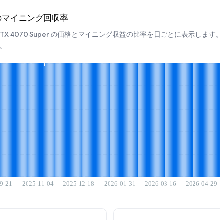
uperのマイニング回収率
A RTX 4070 Super の価格とマイニング収益の比率を日ごとに表示
。