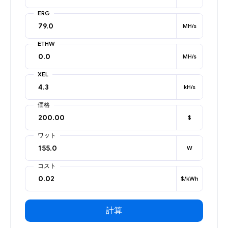
ERG
MH/s
ETHW
MH/s
XEL
kH/s
価格
$
ワット
W
コスト
$/kWh
計算