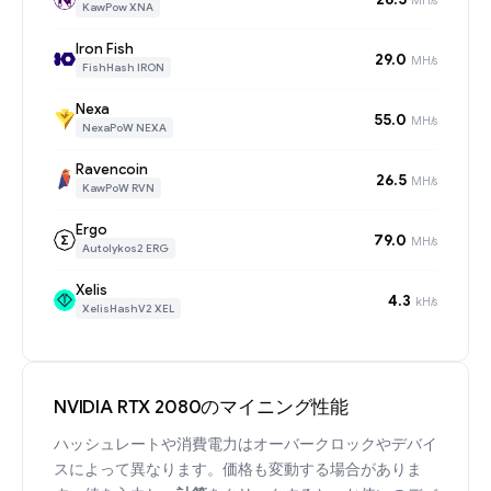
KawPow XNA
Iron Fish
29.0
MH/s
FishHash IRON
Nexa
55.0
MH/s
NexaPoW NEXA
Ravencoin
26.5
MH/s
KawPoW RVN
Ergo
79.0
MH/s
Autolykos2 ERG
Xelis
4.3
kH/s
XelisHashV2 XEL
NVIDIA RTX 2080のマイニング性能
ハッシュレートや消費電力はオーバークロックやデバイ
スによって異なります。価格も変動する場合がありま