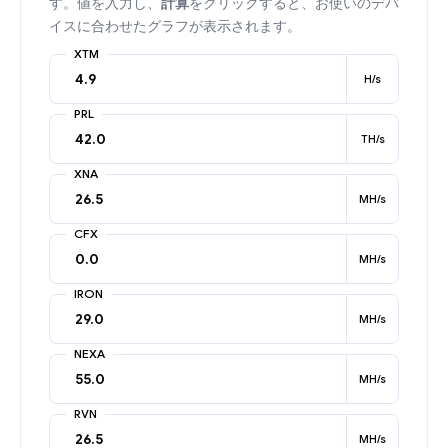
す。値を入力し、
計算
をクリックすると、お使いのデバ
イスに合わせたグラフが表示されます。
XTM
H/s
PRL
TH/s
XNA
MH/s
CFX
MH/s
IRON
MH/s
NEXA
MH/s
RVN
MH/s