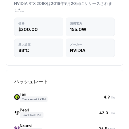
NVIDIA RTX 2080は2018年9月20日にリリースされま
した。
価格
消費電力
$200.00
155.0W
最大温度
メーカー
88°C
NVIDIA
ハッシュレート
Tari
4.9
H/s
Cuckaroo29 XTM
Pearl
42.0
TH/s
PearlHash PRL
Neurai
26.5
MH/s