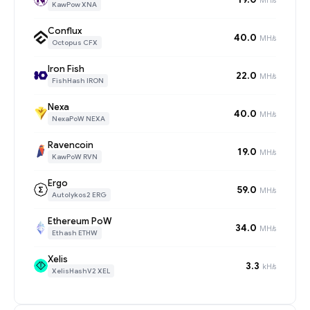
KawPow XNA
Conflux
40.0
MH/s
Octopus CFX
Iron Fish
22.0
MH/s
FishHash IRON
Nexa
40.0
MH/s
NexaPoW NEXA
Ravencoin
19.0
MH/s
KawPoW RVN
Ergo
59.0
MH/s
Autolykos2 ERG
Ethereum PoW
34.0
MH/s
Ethash ETHW
Xelis
3.3
kH/s
XelisHashV2 XEL