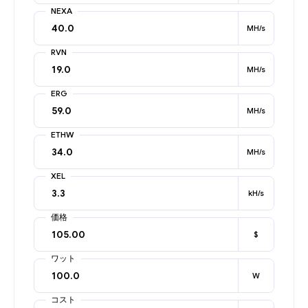
NEXA
MH/s
RVN
MH/s
ERG
MH/s
ETHW
MH/s
XEL
kH/s
価格
$
ワット
W
コスト