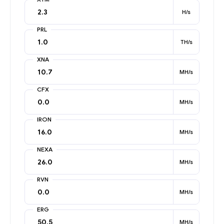
H/s
PRL
TH/s
XNA
MH/s
CFX
MH/s
IRON
MH/s
NEXA
MH/s
RVN
MH/s
ERG
MH/s