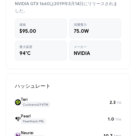
NVIDIA GTX 1660は2019年3月14日にリリースされま
した。
価格
消費電力
$95.00
75.0W
最大温度
メーカー
94°C
NVIDIA
ハッシュレート
Tari
2.3
H/s
Cuckaroo29 XTM
Pearl
1.0
TH/s
PearlHash PRL
Neurai
10.7
MH/s