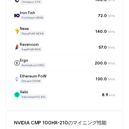
Octopus CFX
Iron Fish
72.0
MH/s
FishHash IRON
Nexa
140.0
MH/s
NexaPoW NEXA
Ravencoin
57.0
MH/s
KawPoW RVN
Ergo
200.0
MH/s
Autolykos2 ERG
Ethereum PoW
130.0
MH/s
Ethash ETHW
Xelis
8.9
kH/s
XelisHashV2 XEL
NVIDIA CMP 100HX-210のマイニング性能