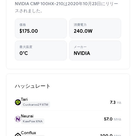
NVIDIA CMP 100HX-210は2020年10月23日にリリー
スされました。
価格
消費電力
$175.00
240.0W
最大温度
メーカー
0°C
NVIDIA
ハッシュレート
Tari
7.3
H/s
Cuckaroo29 XTM
Neurai
57.0
MH/s
KawPow XNA
Conflux
100.0
MH/s