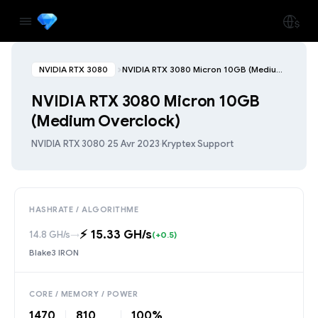
NVIDIA RTX 3080
NVIDIA RTX 3080 Micron 10GB (Medium Overclock)
NVIDIA RTX 3080 Micron 10GB
(Medium Overclock)
NVIDIA RTX 3080
·
25 Avr 2023
·
Kryptex Support
HASHRATE / ALGORITHME
⚡️ 15.33 GH/s
14.8 GH/s
→
(+0.5)
Blake3 IRON
CORE / MEMORY / POWER
1470
810
100%