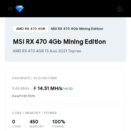
AMD RX 470 4GB
MSI RX 470 4Gb Mining Edition
MSI RX 470 4Gb Mining Edition
AMD RX 470 4GB
·
15 Aoû 2021
·
Тортик
HASHRATE / ALGORITHME
⚡️ 14.51 MH/s
9.46 MH/s
→
(+5.0)
KawPoW RVN
CORE / MEMORY / POWER
0
450
100%
CORE
MEMORY
POWER