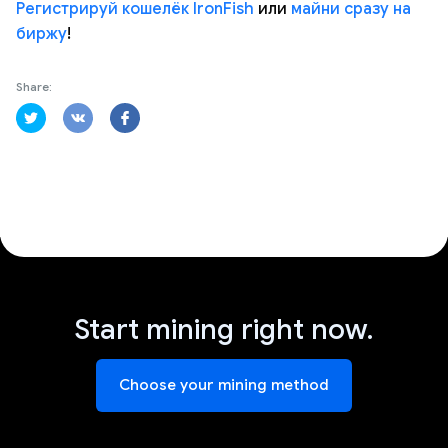
Регистрируй кошелёк IronFish
или
майни сразу на
биржу
!
Share:
Start mining right now.
Choose your mining method