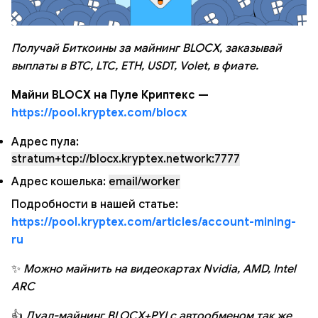
Получай Биткоины за майнинг BLOCX, заказывай
выплаты в BTC, LTC, ETH, USDT, Volet, в фиате.
Майни BLOCX на Пуле Криптекс —
https://pool.kryptex.com/blocx
Адрес пула:
stratum+tcp://blocx.kryptex.network:7777
Адрес кошелька:
email/worker
Подробности в нашей статье:
https://pool.kryptex.com/articles/account-mining-
ru
✨
Можно майнить на видеокартах Nvidia, AMD, Intel
ARC
👍
Дуал-майнинг BLOCX+PYI с автообменом так же