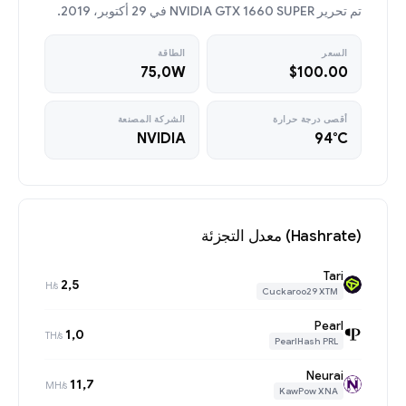
تم تحرير NVIDIA GTX 1660 SUPER في 29 أكتوبر، 2019.
السعر
الطاقة
75,0W
$100.00
أقصى درجة حرارة
الشركة المصنعة
NVIDIA
94°C
(Hashrate) معدل التجزئة
Tari
2,5
H/s
Cuckaroo29 XTM
Pearl
1,0
TH/s
PearlHash PRL
Neurai
11,7
MH/s
KawPow XNA