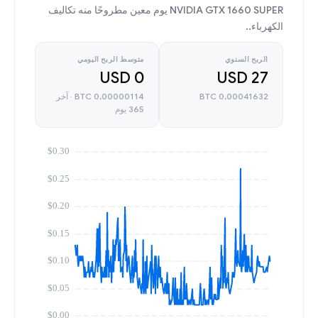
NVIDIA GTX 1660 SUPER يوم معين مطروحًا منه تكاليف
الكهرباء..
الربح السنوي
متوسط الربح اليومي
0 USD
27 USD
0,00041632 BTC
0,00000114 BTC · آخر
365 يوم