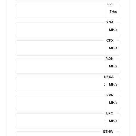
PRL
TH/s
XNA
MH/s
CFX
MH/s
IRON
MH/s
NEXA
MH/s
RVN
MH/s
ERG
MH/s
ETHW