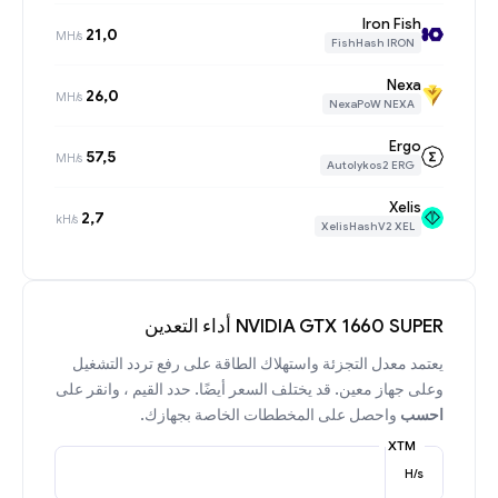
Iron Fish
21,0
MH/s
FishHash IRON
Nexa
26,0
MH/s
NexaPoW NEXA
Ergo
57,5
MH/s
Autolykos2 ERG
Xelis
2,7
kH/s
XelisHashV2 XEL
NVIDIA GTX 1660 SUPER أداء التعدين
يعتمد معدل التجزئة واستهلاك الطاقة على رفع تردد التشغيل
وعلى جهاز معين. قد يختلف السعر أيضًا. حدد القيم ، وانقر على
احسب
واحصل على المخططات الخاصة بجهازك.
XTM
H/s