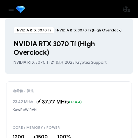
NVIDIA RTX 3070 Ti
NVIDIA RTX 3070 Ti (High Overclock)
NVIDIA RTX 3070 Ti (High
Overclock)
NVIDIA RTX 3070 Ti
·
21 四月 2023
·
Kryptex Support
哈希值 / 算法
⚡️ 37.77 MH/s
23.42 MH/s
→
(+14.4)
KawPoW RVN
CORE / MEMORY / POWER
1200
+1500
100%