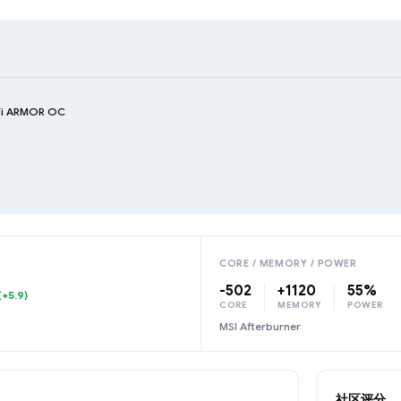
Ti ARMOR OC
CORE / MEMORY / POWER
-502
+1120
55%
(+5.9)
CORE
MEMORY
POWER
MSI Afterburner
社区评分