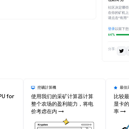
社区决定哪些
在你的矿机上
请点击“有用
登录
以留下您
64%
分享:
挖礦計算機
最佳
PU for
使用我们的采矿计算器计算
比较最
整个农场的盈利能力，将电
显卡
价考虑在内 →
率 →