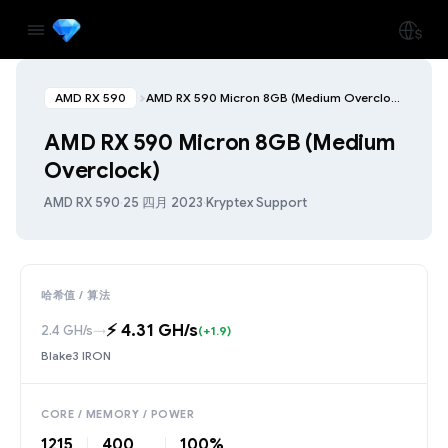
AMD RX 590
AMD RX 590 Micron 8GB (Medium Overclock)
AMD RX 590 Micron 8GB (Medium
Overclock)
AMD RX 590
·
25 四月 2023
·
Kryptex Support
哈希值 / 算法
⚡️ 4.31 GH/s
2.4 GH/s
→
(+1.9)
Blake3 IRON
CORE / MEMORY / POWER
1215
400
100%