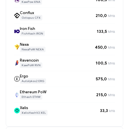
KawPow XNA
Conflux
210,0
MH/s
Octopus CFX
Iron Fish
133,5
MH/s
FishHash IRON
Nexa
450,0
MH/s
NexaPoW NEXA
Ravencoin
100,5
MH/s
KawPoW RVN
Ergo
575,0
MH/s
Autolykos2 ERG
Ethereum PoW
215,0
MH/s
Ethash ETHW
Xelis
33,3
kH/s
XelisHashV2 XEL