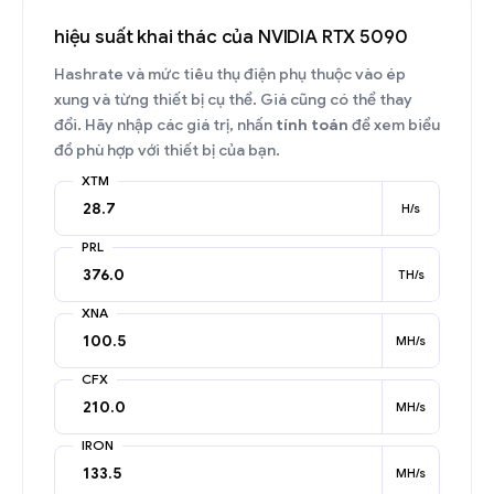
hiệu suất khai thác của NVIDIA RTX 5090
Hashrate và mức tiêu thụ điện phụ thuộc vào ép
xung và từng thiết bị cụ thể. Giá cũng có thể thay
đổi. Hãy nhập các giá trị, nhấn
tính toán
để xem biểu
đồ phù hợp với thiết bị của bạn.
XTM
H/s
PRL
TH/s
XNA
MH/s
CFX
MH/s
IRON
MH/s