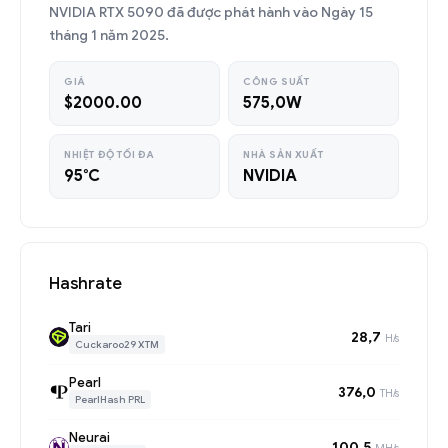
NVIDIA RTX 5090 đã được phát hành vào Ngày 15
tháng 1 năm 2025.
GIÁ
CÔNG SUẤT
$2000.00
575,0W
NHIỆT ĐỘ TỐI ĐA
NHÀ SẢN XUẤT
95°C
NVIDIA
Hashrate
Tari
28,7
H/s
Cuckaroo29 XTM
Pearl
376,0
TH/s
PearlHash PRL
Neurai
100,5
MH/s