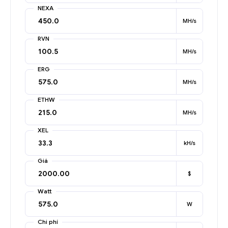
NEXA
MH/s
RVN
MH/s
ERG
MH/s
ETHW
MH/s
XEL
kH/s
Giá
$
Watt
W
Chi phí