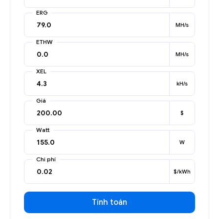
ERG
MH/s
ETHW
MH/s
XEL
kH/s
Giá
$
Watt
W
Chi phí
$/kWh
Tính toán