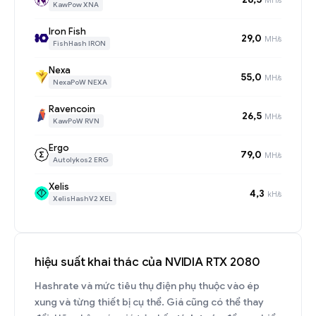
KawPow XNA
Iron Fish
29,0
MH/s
FishHash IRON
Nexa
55,0
MH/s
NexaPoW NEXA
Ravencoin
26,5
MH/s
KawPoW RVN
Ergo
79,0
MH/s
Autolykos2 ERG
Xelis
4,3
kH/s
XelisHashV2 XEL
hiệu suất khai thác của NVIDIA RTX 2080
Hashrate và mức tiêu thụ điện phụ thuộc vào ép
xung và từng thiết bị cụ thể. Giá cũng có thể thay