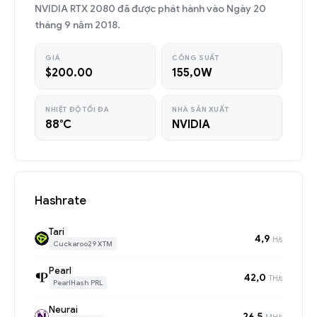
NVIDIA RTX 2080 đã được phát hành vào Ngày 20
tháng 9 năm 2018.
GIÁ
CÔNG SUẤT
$200.00
155,0W
NHIỆT ĐỘ TỐI ĐA
NHÀ SẢN XUẤT
88°C
NVIDIA
Hashrate
Tari
4,9
H/s
Cuckaroo29 XTM
Pearl
42,0
TH/s
PearlHash PRL
Neurai
26,5
MH/s