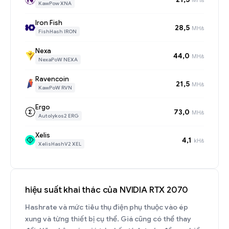
KawPow XNA
Iron Fish
28,5
MH/s
FishHash IRON
Nexa
44,0
MH/s
NexaPoW NEXA
Ravencoin
21,5
MH/s
KawPoW RVN
Ergo
73,0
MH/s
Autolykos2 ERG
Xelis
4,1
kH/s
XelisHashV2 XEL
hiệu suất khai thác của NVIDIA RTX 2070
Hashrate và mức tiêu thụ điện phụ thuộc vào ép
xung và từng thiết bị cụ thể. Giá cũng có thể thay