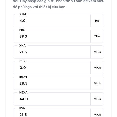
đổi. Hãy nhập các giá trị, nhấn
tính toán
để xem biểu
đồ phù hợp với thiết bị của bạn.
XTM
H/s
PRL
TH/s
XNA
MH/s
CFX
MH/s
IRON
MH/s
NEXA
MH/s
RVN
MH/s