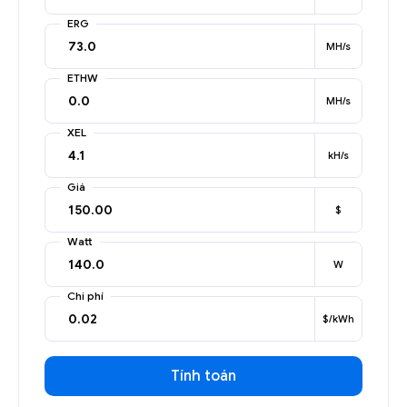
ERG
MH/s
ETHW
MH/s
XEL
kH/s
Giá
$
Watt
W
Chi phí
$/kWh
Tính toán