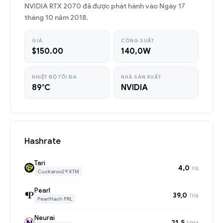
NVIDIA RTX 2070 đã được phát hành vào Ngày 17
tháng 10 năm 2018.
GIÁ
CÔNG SUẤT
$150.00
140,0W
NHIỆT ĐỘ TỐI ĐA
NHÀ SẢN XUẤT
89°C
NVIDIA
Hashrate
Tari
4,0
H/s
Cuckaroo29 XTM
Pearl
39,0
TH/s
PearlHash PRL
Neurai
21,5
MH/s