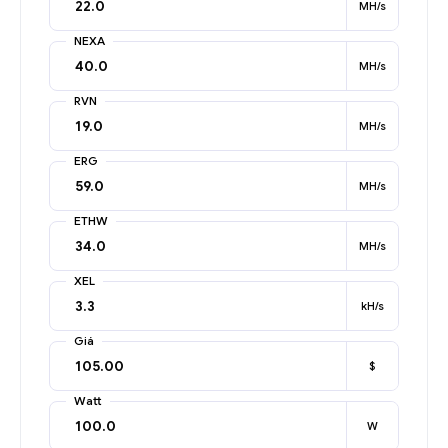
MH/s
NEXA
MH/s
RVN
MH/s
ERG
MH/s
ETHW
MH/s
XEL
kH/s
Giá
$
Watt
W