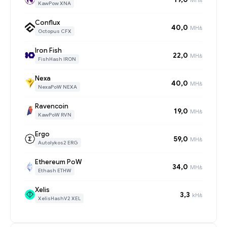
KawPow XNA
Conflux
40,0
MH/s
Octopus CFX
Iron Fish
22,0
MH/s
FishHash IRON
Nexa
40,0
MH/s
NexaPoW NEXA
Ravencoin
19,0
MH/s
KawPoW RVN
Ergo
59,0
MH/s
Autolykos2 ERG
Ethereum PoW
34,0
MH/s
Ethash ETHW
Xelis
3,3
kH/s
XelisHashV2 XEL