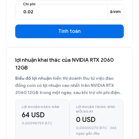
Chi phí
$/kWh
Tính toán
lợi nhuận khai thác của NVIDIA RTX 2060
12GB
Biểu đồ lợi nhuận
hiển thị doanh thu từ việc đào
đồng coin có lợi nhuận cao nhất trên NVIDIA RTX
2060 12GB trong một ngày, sau khi trừ chi phí điện.
LỢI NHUẬN HÀNG NĂM
LỢI NHUẬN TRUNG BÌNH
MỖI NGÀY
64 USD
0 USD
0,00098759 BTC
0,00000270 BTC · 365
ngày gần đây