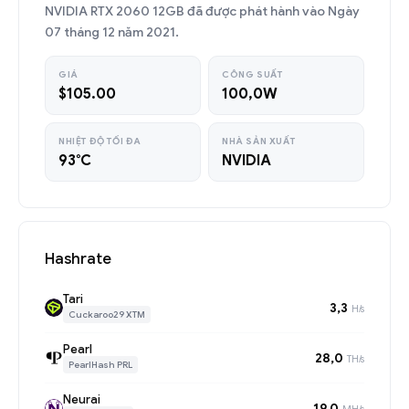
NVIDIA RTX 2060 12GB đã được phát hành vào Ngày
07 tháng 12 năm 2021.
GIÁ
CÔNG SUẤT
$105.00
100,0W
NHIỆT ĐỘ TỐI ĐA
NHÀ SẢN XUẤT
93°C
NVIDIA
Hashrate
Tari
3,3
H/s
Cuckaroo29 XTM
Pearl
28,0
TH/s
PearlHash PRL
Neurai
19,0
MH/s