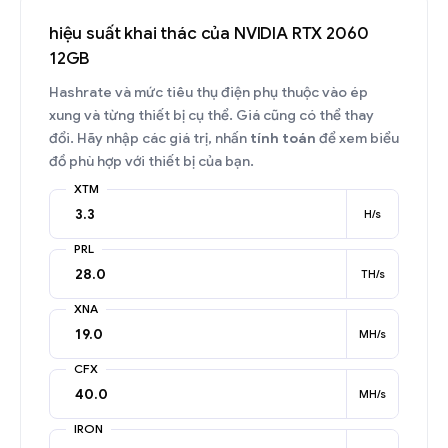
hiệu suất khai thác của NVIDIA RTX 2060
12GB
Hashrate và mức tiêu thụ điện phụ thuộc vào ép
xung và từng thiết bị cụ thể. Giá cũng có thể thay
đổi. Hãy nhập các giá trị, nhấn
tính toán
để xem biểu
đồ phù hợp với thiết bị của bạn.
XTM
H/s
PRL
TH/s
XNA
MH/s
CFX
MH/s
IRON