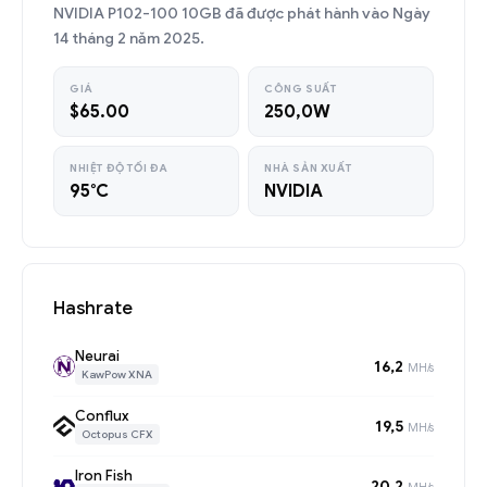
NVIDIA P102-100 10GB đã được phát hành vào Ngày
14 tháng 2 năm 2025.
GIÁ
CÔNG SUẤT
$65.00
250,0W
NHIỆT ĐỘ TỐI ĐA
NHÀ SẢN XUẤT
95°C
NVIDIA
Hashrate
Neurai
16,2
MH/s
KawPow XNA
Conflux
19,5
MH/s
Octopus CFX
Iron Fish
20,2
MH/s