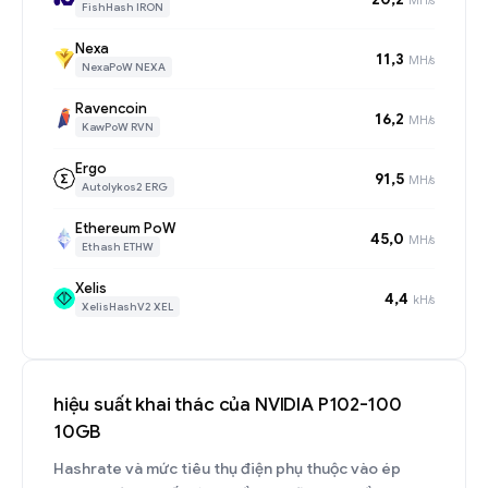
FishHash IRON
Nexa
11,3
MH/s
NexaPoW NEXA
Ravencoin
16,2
MH/s
KawPoW RVN
Ergo
91,5
MH/s
Autolykos2 ERG
Ethereum PoW
45,0
MH/s
Ethash ETHW
Xelis
4,4
kH/s
XelisHashV2 XEL
hiệu suất khai thác của NVIDIA P102-100
10GB
Hashrate và mức tiêu thụ điện phụ thuộc vào ép