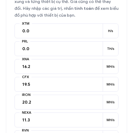
xung và từng thiết bị cụ thể. Giá cũng có thể thay
đổi. Hãy nhập các giá trị, nhấn
tính toán
để xem biểu
đồ phù hợp với thiết bị của bạn.
XTM
H/s
PRL
TH/s
XNA
MH/s
CFX
MH/s
IRON
MH/s
NEXA
MH/s
RVN