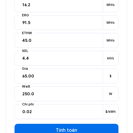
MH/s
ERG
MH/s
ETHW
MH/s
XEL
kH/s
Giá
$
Watt
W
Chi phí
$/kWh
Tính toán