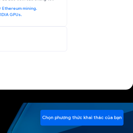
r Ethereum mining.
IDIA GPUs.
Chọn phương thức khai thác của bạn