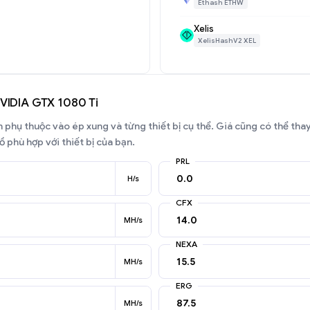
Ethash ETHW
Xelis
XelisHashV2 XEL
NVIDIA GTX 1080 Ti
phụ thuộc vào ép xung và từng thiết bị cụ thể. Giá cũng có thể thay 
 phù hợp với thiết bị của bạn.
PRL
H/s
CFX
MH/s
NEXA
MH/s
ERG
MH/s