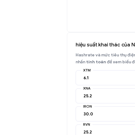
hiệu suất khai thác của 
Hashrate và mức tiêu thụ điện 
nhấn
tính toán
để xem biểu đồ
XTM
XNA
IRON
RVN