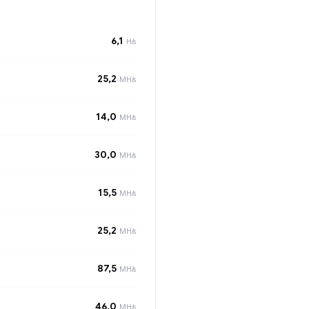
6,1
H/s
25,2
MH/s
14,0
MH/s
30,0
MH/s
15,5
MH/s
25,2
MH/s
87,5
MH/s
46,0
MH/s