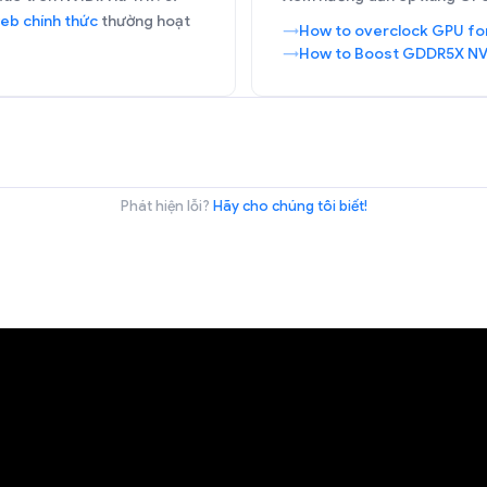
eb chính thức
thường hoạt
How to overclock GPU fo
How to Boost GDDR5X NV
Phát hiện lỗi?
Hãy cho chúng tôi biết!