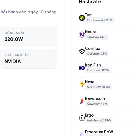
Hashrate
phát hành vào Ngày 10 tháng
Tari
Cuckaroo29 XTM
Neurai
CÔNG SUẤT
KawPow XNA
220,0W
Conflux
Octopus CFX
NHÀ SẢN XUẤT
NVIDIA
Iron Fish
FishHash IRON
Nexa
NexaPoW NEXA
Ravencoin
KawPoW RVN
Ergo
Autolykos2 ERG
Ethereum PoW