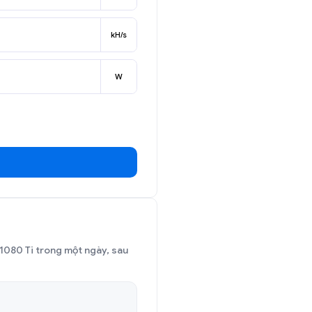
kH/s
W
 1080 Ti trong một ngày, sau