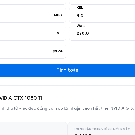
XEL
MH/s
Watt
$
$/kWh
Tính toán
NVIDIA GTX 1080 Ti
anh thu từ việc đào đồng coin có lợi nhuận cao nhất trên NVIDIA GTX
LỢI NHUẬN TRUNG BÌNH MỖI NGÀY