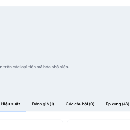
n trên các loại tiền mã hóa phổ biến.
Hiệu suất
Đánh giá (1)
Các câu hỏi (0)
Ép xung (43)