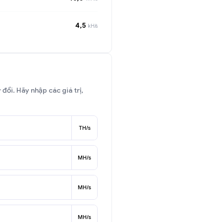
4,5
kH/s
đổi. Hãy nhập các giá trị,
TH/s
MH/s
MH/s
MH/s