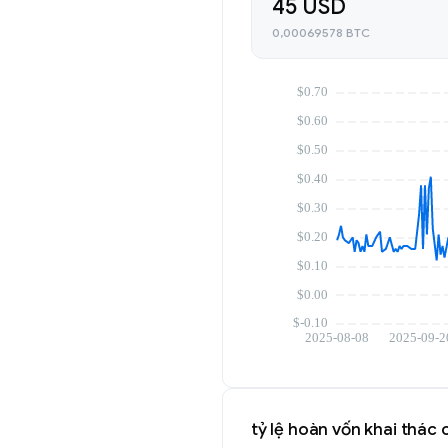
45 USD
0,00069578 BTC
tỷ lệ hoàn vốn khai thác