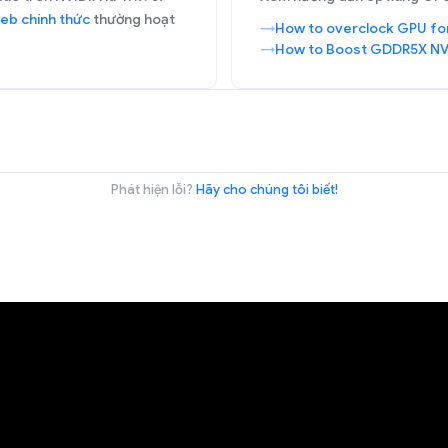
eb chính thức
thường hoạt
How to overclock GPU fo
How to Boost GDDR5X NV
Phát hiện lỗi?
Hãy cho chúng tôi biết!