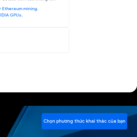
r Ethereum mining.
IDIA GPUs.
Chọn phương thức khai thác của bạn