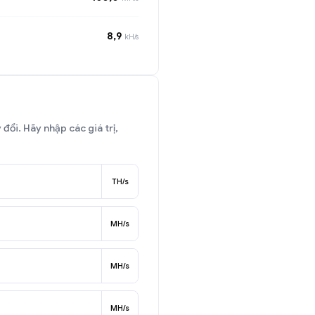
8,9
kH/s
đổi. Hãy nhập các giá trị,
TH/s
MH/s
MH/s
MH/s