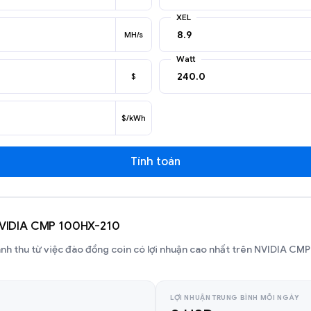
XEL
MH/s
Watt
$
$/kWh
Tính toán
 NVIDIA CMP 100HX-210
anh thu từ việc đào đồng coin có lợi nhuận cao nhất trên NVIDIA C
LỢI NHUẬN TRUNG BÌNH MỖI NGÀY