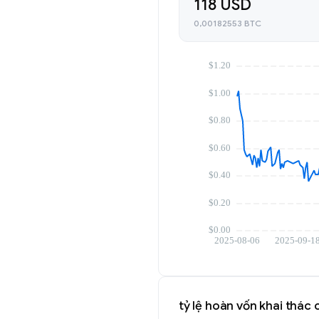
118 USD
0,00182553 BTC
tỷ lệ hoàn vốn khai thá