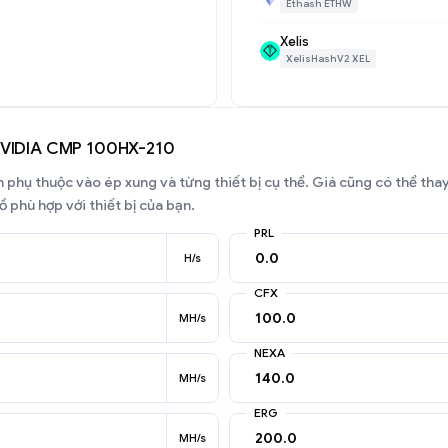
Ethash ETHW
Xelis
XelisHashV2 XEL
 NVIDIA CMP 100HX-210
phụ thuộc vào ép xung và từng thiết bị cụ thể. Giá cũng có thể thay 
 phù hợp với thiết bị của bạn.
PRL
H/s
CFX
MH/s
NEXA
MH/s
ERG
MH/s