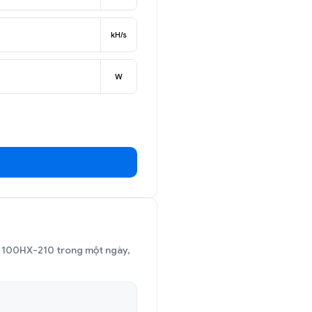
kH/s
W
MP 100HX-210 trong một ngày,