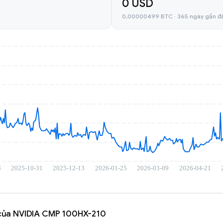
0 USD
0,00000499 BTC · 365 ngày gần đ
c của NVIDIA CMP 100HX-210