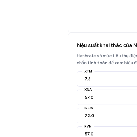
hiệu suất khai thác của
Hashrate và mức tiêu thụ điện 
nhấn
tính toán
để xem biểu đồ
XTM
XNA
IRON
RVN