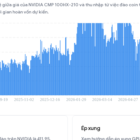
 lệ giữa giá của NVIDIA CMP 100HX-210 và thu nhập từ việc đào coin 
i gian hoàn vốn dự kiến.
Ép xung
đào trên NVIDIA là 411.95.
Xem hướng dẫn ép xung GPU 