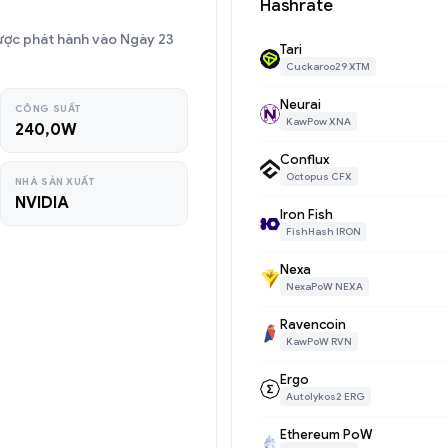
Hashrate
ợc phát hành vào Ngày 23
Tari
Cuckaroo29 XTM
Neurai
CÔNG SUẤT
KawPow XNA
240,0W
Conflux
Octopus CFX
NHÀ SẢN XUẤT
NVIDIA
Iron Fish
FishHash IRON
Nexa
NexaPoW NEXA
Ravencoin
KawPoW RVN
Ergo
Autolykos2 ERG
Ethereum PoW