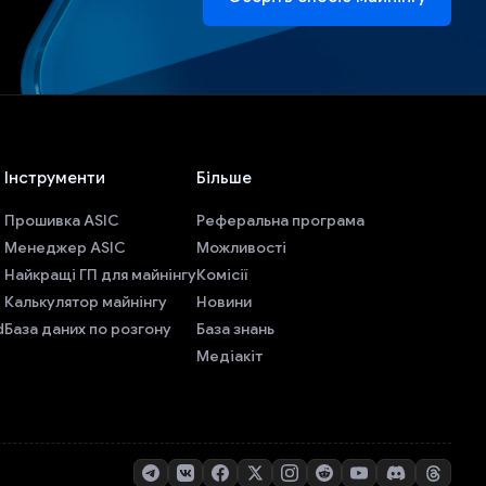
Інструменти
Більше
Прошивка ASIC
Реферальна програма
Менеджер ASIC
Можливості
Найкращі ГП для майнінгу
Комісії
Калькулятор майнінгу
Новини
d
База даних по розгону
База знань
Медіакіт