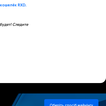
 кошелёк RXD.
 будет! Следите
Оберіть спосіб майнінгу