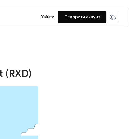
Увійти
Створити акаунт
t (RXD)