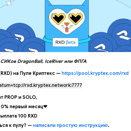
СИКов DragonBall, IceRiver или ФПГА
(RXD) на Пуле Криптекс —
https://pool.kryptex.com/rxd
atum+tcp://rxd.kryptex.network:7777
т PROP и SOLO,
 0% первый месяц❤
ыплата 100 RXD
ься к пулу? —
написали простую инструкцию
.