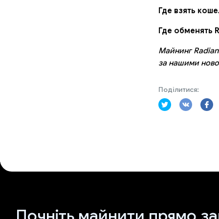
Где взять коше
Где обменять R
Майнинг Radian
за нашими ново
Поділитися:
Почніть майнити прямо за