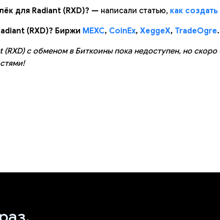
лёк для Radiant (RXD)? —
написали статью,
как создать
adiant (RXD)? Биржи
MEXC
,
CoinEx
,
XeggeX
,
TradeOgre
.
t (RXD) с обменом в Биткоины пока недоступен, но скоро
стями!
раз.