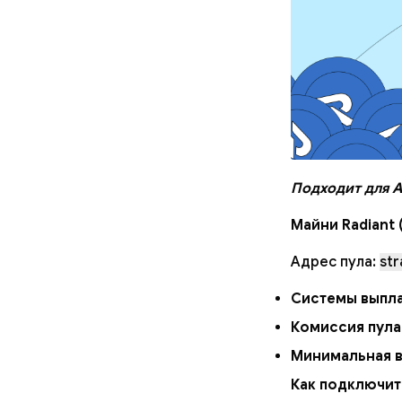
Подходит для А
Майни Radiant 
Адрес пула:
str
Системы выпла
Комиссия пула
Минимальная в
Как подключит