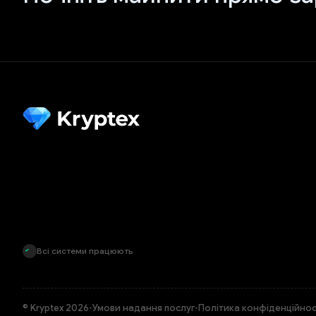
Всі системи працюють
© Kryptex 2026
•
Умови надання послуг
•
Політика конфіденційнос