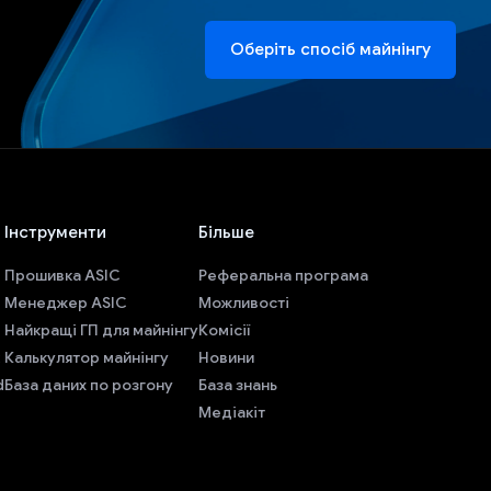
Оберіть спосіб майнінгу
Інструменти
Більше
Прошивка ASIC
Реферальна програма
Менеджер ASIC
Можливості
Найкращі ГП для майнінгу
Комісії
Калькулятор майнінгу
Новини
d
База даних по розгону
База знань
Медіакіт