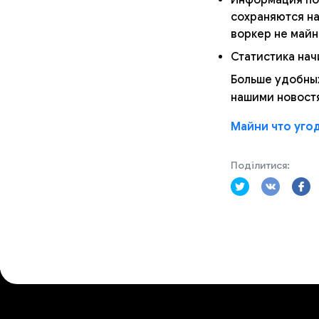
сохраняются на
воркер не майн
Статистика нач
Больше удобных
нашими новост
Майни что уго
Поділитися: