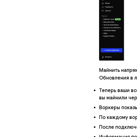
Майнить напрям
Обновления в л
Теперь ваши во
вы майнили че
Воркеры показы
По каждому вор
После подключе
Информация по 