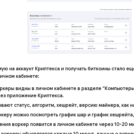
ую на аккаунт Криптекса и получать биткоины стало ещ
ичном кабинете:
ркеры видны в личном кабинете в разделе “Компьютеры”
рез приложение Криптекса.
вают статус, алгоритм, хешрейт, версию майнера, как на
керу можно посмотреть график шар и график хешрейта, 
ния воркер появится в личном кабинете через 10-20 ми
воркеру обновляется каждые 10 минут, данные о ворк