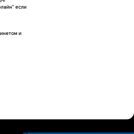
флайн” если
бинетом и