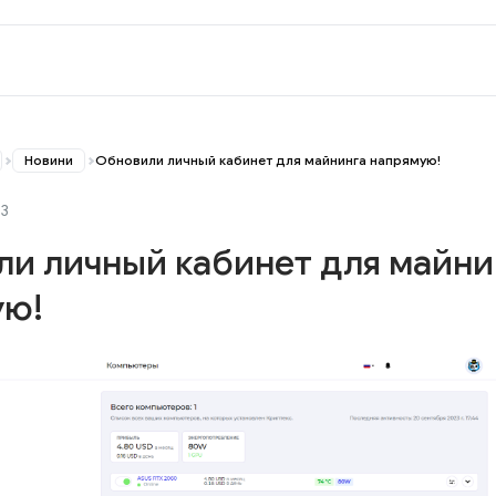
Новини
Обновили личный кабинет для майнинга напрямую!
23
и личный кабинет для майни
ую!