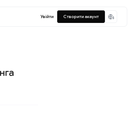
Увійти
Створити акаунт
нга