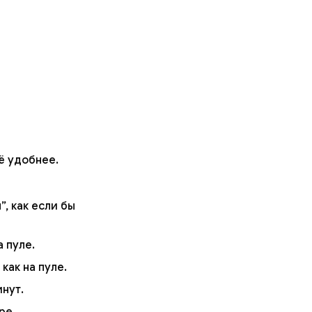
ё удобнее.
, как если бы
 пуле.
как на пуле.
нут.
ере