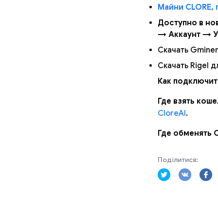
Майни CLORE, 
Доступно в но
→ Аккаунт → У
Скачать Gminer
Скачать Rigel д
Как подключит
Где взять коше
CloreAI
.
Где обменять 
Поділитися: