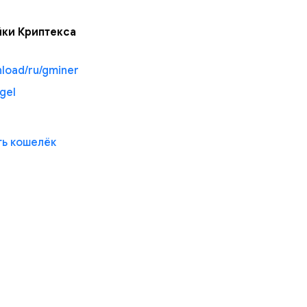
йки Криптекса
load/ru/gminer
gel
ть кошелёк