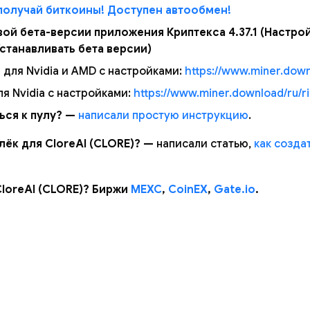
получай биткоины! Доступен автообмен!
вой бета-версии приложения Криптекса 4.37.1 (Настро
станавливать бета версии)
 для Nvidia и AMD с настройками:
https://www.miner.down
ля Nvidia с настройками:
https://www.miner.download/ru/ri
ься к пулу? —
написали простую инструкцию
.
лёк для CloreAI (CLORE)? —
написали статью,
как созда
CloreAI (CLORE)? Биржи
MEXC
,
CoinEX
,
Gate.io
.