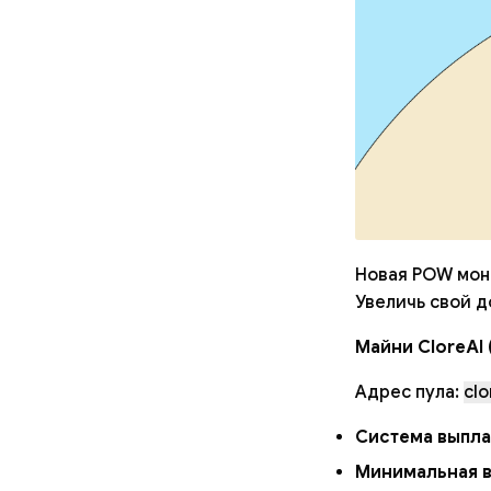
Новая POW монет
Увеличь свой д
Майни CloreAI
Адрес пула:
clo
Система выпла
Минимальная в