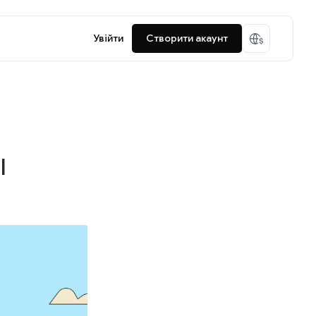
Увійти
Створити акаунт
I