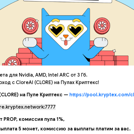
а для Nvidia, AMD, Intel ARC от 3 Гб.
оход с CloreAI (CLORE) на Пулах Криптекс!
 (CLORE) на Пуле Криптекс —
https://pool.kryptex.com/c
re.kryptex.network:7777
т PROP, комиссия пула 1%,
ыплата 5 монет, комиссию за выплаты платим за вас.