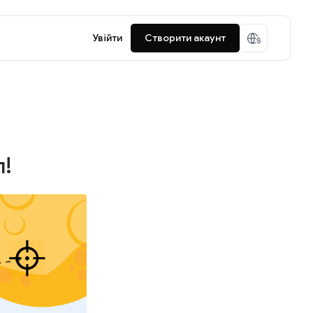
Увійти
Створити акаунт
л!