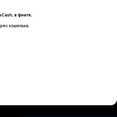
vCash, в фиате.
дрес кошелька,