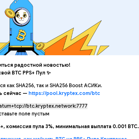
ться радостной новостью!
свой BTC PPS+ Пул ✨
 как SHA256, так и SHA256 Boost АСИКи.
ь сейчас —
https://pool.kryptex.com/btc
atum+tcp://btc.kryptex.network:7777
ставьте поле пустым
+, комиссия пула 3%, минимальная выплата 0.001 BTC.