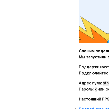
Спешим подели
Мы запустили 
Поддерживаются
Подключайтес
Адрес пула:
str
Пароль:
x
или о
Настоящий PPS