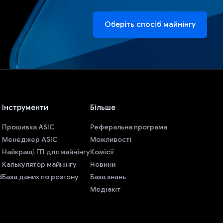
Оберіть спосіб майнінгу
Інструменти
Більше
Прошивка ASIC
Реферальна програма
Менеджер ASIC
Можливості
Найкращі ГП для майнінгу
Комісії
Калькулятор майнінгу
Новини
d
База даних по розгону
База знань
Медіакіт