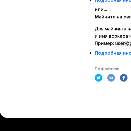
Подробная инст
или…
Майните на сво
Для майнинга н
и имя воркера ч
Пример:
user@g
Подробная инст
Поділитися: