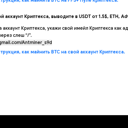
рукция, как майнить BTC на PPS+ Пуле Криптекса.
й аккаунт Криптекса, выводите в USDT от 1.5$, ETH, Ad
а аккаунт Криптекса, укажи свой имейл Криптекса как а
ерез слеш “/”.
mail.com/Antminer_s9d
рукция, как майнить BTC на свой аккаунт Криптекса.