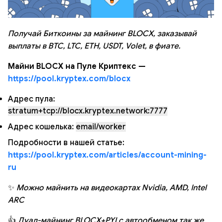
Получай Биткоины за майнинг BLOCX, заказывай
выплаты в BTC, LTC, ETH, USDT, Volet, в фиате.
Майни BLOCX на Пуле Криптекс —
https://pool.kryptex.com/blocx
Адрес пула:
stratum+tcp://blocx.kryptex.network:7777
Адрес кошелька:
email/worker
Подробности в нашей статье:
https://pool.kryptex.com/articles/account-mining-
ru
✨
Можно майнить на видеокартах Nvidia, AMD, Intel
ARC
👍
Дуал-майнинг BLOCX+PYI с автообменом так же