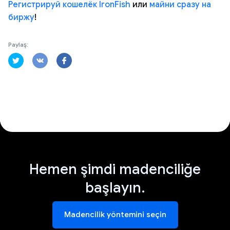
Регистрируй кошелёк IronFish
или
майни сразу на
биржу
!
Paylaş:
Hemen şimdi madenciliğe
başlayın.
Madencilik yöntemini seçin