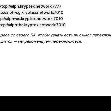
tcp://alph.kryptex.network:7777
p://alph-sg.kryptex.network:7010
p://alph-us.kryptex.network:7010
cp://alph-br.kryptex.network:7010
реса со своего ПК, чтобы узнать есть ли смысл переключ
ьшится — мы рекомендуем переключиться.