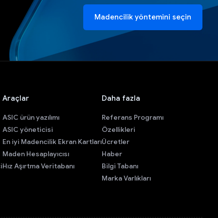
Madencilik yöntemini seçin
Araçlar
Daha fazla
ASIC ürün yazılımı
Referans Programı
ASIC yöneticisi
Özellikleri
En iyi Madencilik Ekran Kartları
Ücretler
Maden Hesaplayıcısı
Haber
i
Hız Aşırtma Veritabanı
Bilgi Tabanı
Marka Varlıkları