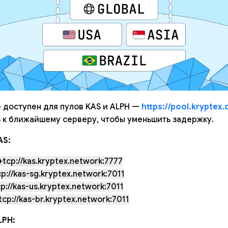
 доступен для пулов KAS и ALPH —
https://pool.kryptex
 к ближайшему серверу, чтобы уменьшить задержку.
AS:
tcp://kas.kryptex.network:7777
p://kas-sg.kryptex.network:7011
p://kas-us.kryptex.network:7011
cp://kas-br.kryptex.network:7011
LPH: