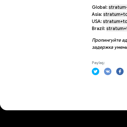
Global:
stratum+
Asia:
stratum+tc
USA:
stratum+tc
Brazil:
stratum+t
Пропингуйте ад
задержка умен
Paylaş: