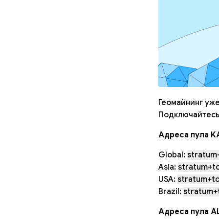
Геомайнинг уже
Подключайтесь
Адреса пула K
Global:
stratum+
Asia:
stratum+tc
USA:
stratum+tc
Brazil:
stratum+t
Адреса пула A