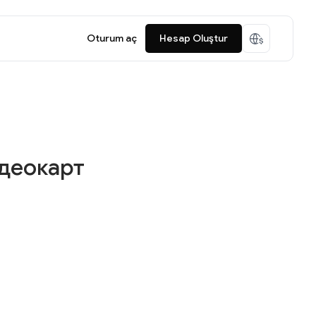
Oturum aç
Hesap Oluştur
идеокарт