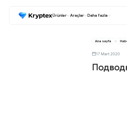
Ürünler
Araçlar
Daha fazla
Ana sayfa
Hab
17 Mart 2020
Подводн