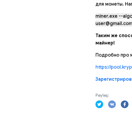
для монеты. На
miner.exe --alg
user@gmail.co
Таким же спос
майнер!
Подробно про м
https://pool.kry
Зарегистрирова
Paylaş: