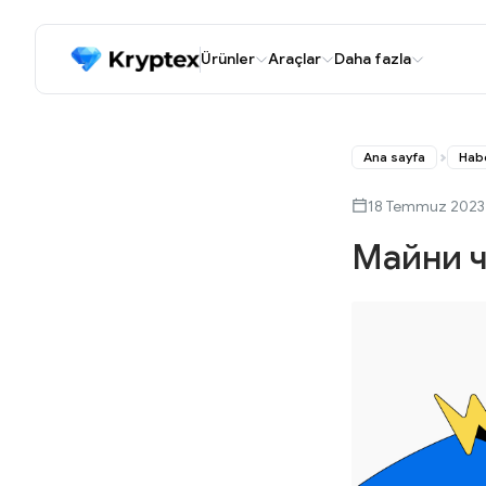
Ürünler
Araçlar
Daha fazla
Ana sayfa
Hab
18 Temmuz 2023
Майни ч