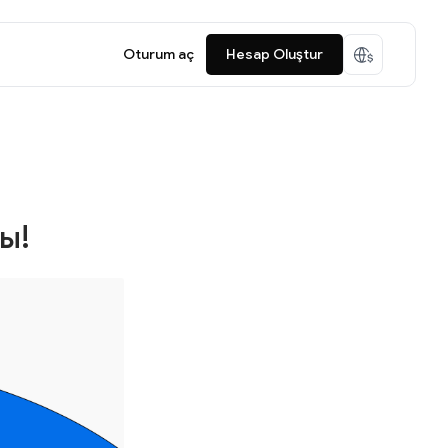
Oturum aç
Hesap Oluştur
ы!