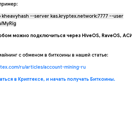
пример:
o kheavyhash --server kas.kryptex.network:7777 --user
m/MyRig
обом можно подключиться через HiveOS, RaveOS, АС
айнинг с обменом в биткоины в нашей статье:
ptex.com/ru/articles/account-mining-ru
ться в Криптексе, и начать получать Биткоины.