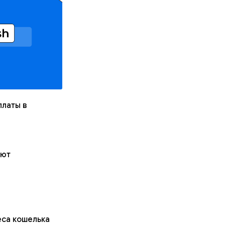
платы в
ают
еса кошелька