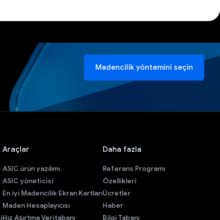
Madencilik yöntemini seçin
Araçlar
Daha fazla
ASIC ürün yazılımı
Referans Programı
ASIC yöneticisi
Özellikleri
En iyi Madencilik Ekran Kartları
Ücretler
Maden Hesaplayıcısı
Haber
i
Hız Aşırtma Veritabanı
Bilgi Tabanı