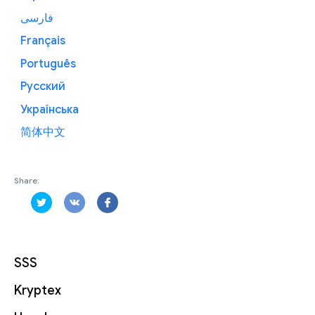
فارسی
Français
Português
Русский
Українська
简体中文
Share:
SSS
Kryptex