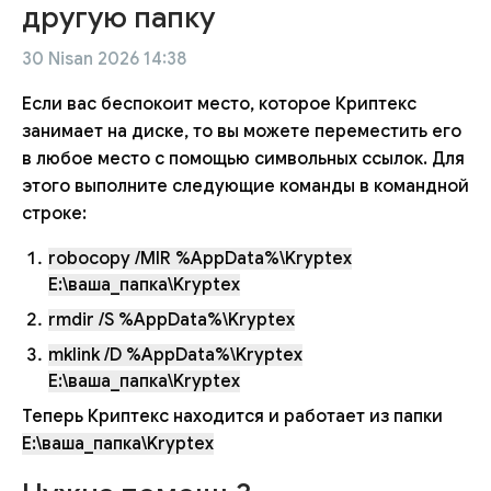
другую папку
30 Nisan 2026 14:38
Если вас беспокоит место, которое Криптекс
занимает на диске, то вы можете переместить его
в любое место с помощью символьных ссылок. Для
этого выполните следующие команды в командной
строке:
robocopy /MIR %AppData%\Kryptex
E:\ваша_папка\Kryptex
rmdir /S %AppData%\Kryptex
mklink /D %AppData%\Kryptex
E:\ваша_папка\Kryptex
Теперь Криптекс находится и работает из папки
E:\ваша_папка\Kryptex