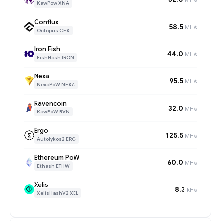
KawPow XNA
Conflux
58.5
MH/s
Octopus CFX
Iron Fish
44.0
MH/s
FishHash IRON
Nexa
95.5
MH/s
NexaPoW NEXA
Ravencoin
32.0
MH/s
KawPoW RVN
Ergo
125.5
MH/s
Autolykos2 ERG
Ethereum PoW
60.0
MH/s
Ethash ETHW
Xelis
8.3
kH/s
XelisHashV2 XEL