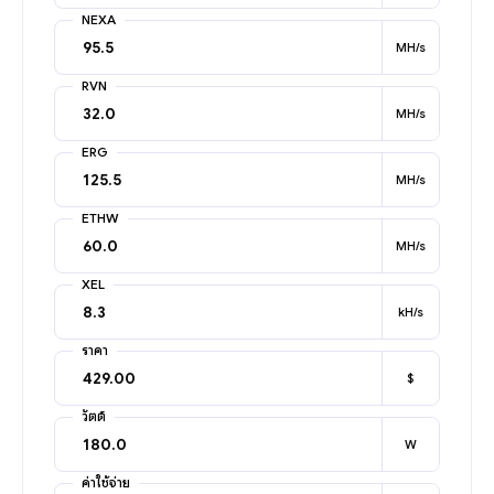
NEXA
MH/s
RVN
MH/s
ERG
MH/s
ETHW
MH/s
XEL
kH/s
ราคา
$
วัตต์
W
ค่าใช้จ่าย