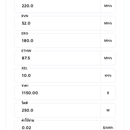
MH/s
RVN
MH/s
ERG
MH/s
ETHW
MH/s
XEL
kH/s
ราคา
$
วัตต์
W
ค่าใช้จ่าย
$/kWh