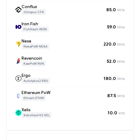
Conflux
85.0
MH/s
Octopus CFX
Iron Fish
59.0
MH/s
FishHash IRON
Nexa
220.0
MH/s
NexaPoW NEXA
Ravencoin
52.0
MH/s
KawPoW RVN
Ergo
180.0
MH/s
Autolykos2 ERG
Ethereum PoW
87.5
MH/s
Ethash ETHW
Xelis
10.0
kH/s
XelisHashV2 XEL