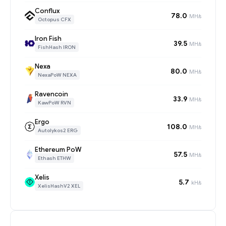
Conflux
78.0
MH/s
Octopus CFX
Iron Fish
39.5
MH/s
FishHash IRON
Nexa
80.0
MH/s
NexaPoW NEXA
Ravencoin
33.9
MH/s
KawPoW RVN
Ergo
108.0
MH/s
Autolykos2 ERG
Ethereum PoW
57.5
MH/s
Ethash ETHW
Xelis
5.7
kH/s
XelisHashV2 XEL