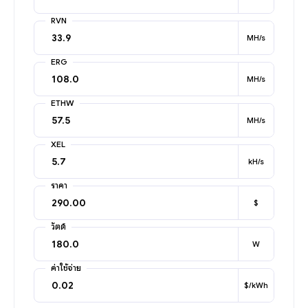
RVN
MH/s
ERG
MH/s
ETHW
MH/s
XEL
kH/s
ราคา
$
วัตต์
W
ค่าใช้จ่าย
$/kWh