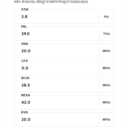
คลิก
คำนวณ
เพื่อดูกราฟสำหรับอุปกรณ์ของคุณ
XTM
H/s
PRL
TH/s
XNA
MH/s
CFX
MH/s
IRON
MH/s
NEXA
MH/s
RVN
MH/s