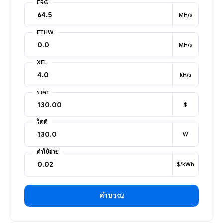
ERG
MH/s
ETHW
MH/s
XEL
kH/s
ราคา
$
วัตต์
W
ค่าใช้จ่าย
$/kWh
คำนวณ