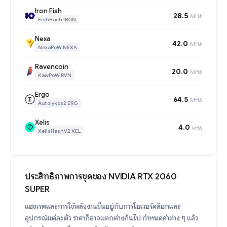
Iron Fish
28.5
MH/s
FishHash IRON
Nexa
42.0
MH/s
NexaPoW NEXA
Ravencoin
20.0
MH/s
KawPoW RVN
Ergo
64.5
MH/s
Autolykos2 ERG
Xelis
4.0
kH/s
XelisHashV2 XEL
ประสิทธิภาพการขุดของ NVIDIA RTX 2060
SUPER
แฮชเรตและการใช้พลังงานขึ้นอยู่กับการโอเวอร์คล็อกและ
อุปกรณ์แต่ละตัว ราคาก็อาจแตกต่างกันไป กำหนดค่าต่าง ๆ แล้ว