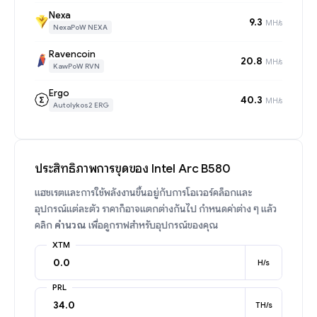
Nexa
9.3
MH/s
NexaPoW NEXA
Ravencoin
20.8
MH/s
KawPoW RVN
Ergo
40.3
MH/s
Autolykos2 ERG
ประสิทธิภาพการขุดของ Intel Arc B580
แฮชเรตและการใช้พลังงานขึ้นอยู่กับการโอเวอร์คล็อกและ
อุปกรณ์แต่ละตัว ราคาก็อาจแตกต่างกันไป กำหนดค่าต่าง ๆ แล้ว
คลิก
คำนวณ
เพื่อดูกราฟสำหรับอุปกรณ์ของคุณ
XTM
H/s
PRL
TH/s