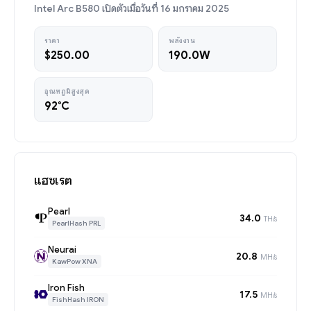
Intel Arc B580 เปิดตัวเมื่อวันที่ 16 มกราคม 2025
ราคา
พลังงาน
$250.00
190.0W
อุณหภูมิสูงสุด
92°C
แฮชเรต
Pearl
34.0
TH/s
PearlHash PRL
Neurai
20.8
MH/s
KawPow XNA
Iron Fish
17.5
MH/s
FishHash IRON