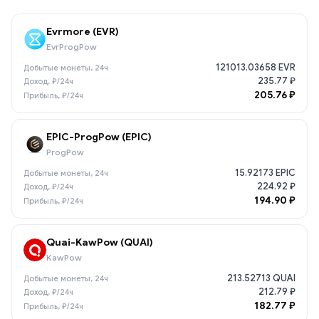
Evrmore (EVR)
EvrProgPow
121013.03658 EVR
235.77 ₽
205.76 ₽
EPIC-ProgPow (EPIC)
ProgPow
15.92173 EPIC
224.92 ₽
194.90 ₽
Quai-KawPow (QUAI)
KawPow
213.52713 QUAI
212.79 ₽
182.77 ₽