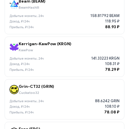
Beam (BEAM)
BeamHashIII
158.81792 BEAM
118.95 ₽
88.93 ₽
Kerrigan-KawPow (KRGN)
KawPow
141.33223 KRGN
108.31 ₽
78.29 ₽
Grin-CT32 (GRIN)
Cuckatoo32
88.6242 GRIN
108.10 ₽
78.08 ₽