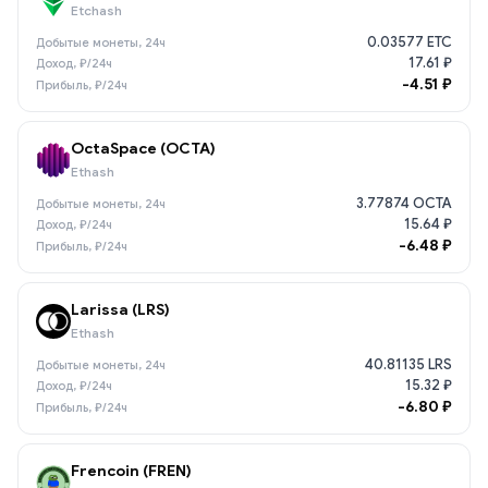
Etchash
0.03577 ETC
17.61 ₽
-4.51 ₽
OctaSpace (OCTA)
Ethash
3.77874 OCTA
15.64 ₽
-6.48 ₽
Larissa (LRS)
Ethash
40.81135 LRS
15.32 ₽
-6.80 ₽
Frencoin (FREN)