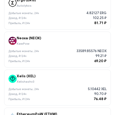
Ergo (ERG)
Autolykos
4.82127 ERG
102.25 ₽
81.71 ₽
Neoxa (NEOX)
KawPow
33589.85576 NEOX
99.21 ₽
69.20 ₽
Xelis (XEL)
Xelishashv3
5.10442 XEL
90.70 ₽
76.48 ₽
EthereumPoW (ETHW)