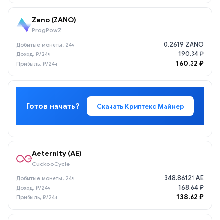
Zano (ZANO)
ProgPowZ
0.2619 ZANO
190.34 ₽
160.32 ₽
Готов начать?
Скачать Криптекс Майнер
Aeternity (AE)
CuckooCycle
348.86121 AE
168.64 ₽
138.62 ₽