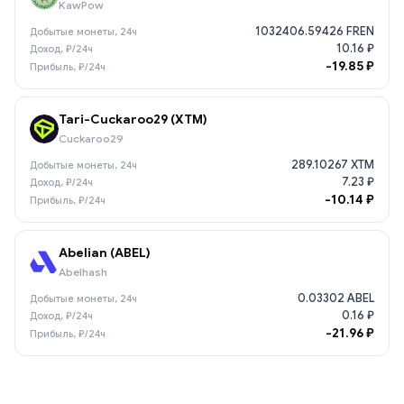
KawPow
1032406.59426 FREN
10.16 ₽
-19.85 ₽
Tari-Cuckaroo29 (XTM)
Cuckaroo29
289.10267 XTM
7.23 ₽
-10.14 ₽
Abelian (ABEL)
Abelhash
0.03302 ABEL
0.16 ₽
-21.96 ₽