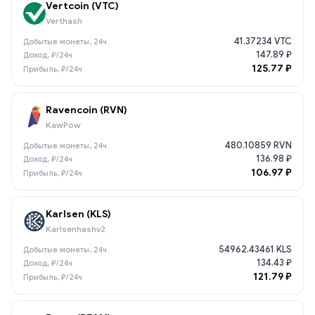
Vertcoin (VTC)
Verthash
41.37234 VTC
147.89 ₽
125.77 ₽
Ravencoin (RVN)
KawPow
480.10859 RVN
136.98 ₽
106.97 ₽
Karlsen (KLS)
Karlsenhashv2
54962.43461 KLS
134.43 ₽
121.79 ₽