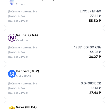
Ethash
3.79359 ETHW
77.62 ₽
55.50 ₽
Neurai (XNA)
KawPow
19381.00409 XNA
66.28 ₽
36.27 ₽
Decred (DCR)
Blake3DCR
0.04083 DCR
38.51 ₽
27.46 ₽
Nexa (NEXA)