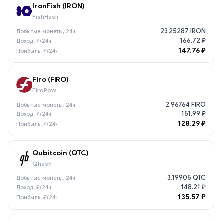
IronFish (IRON)
FishHash
23.25287 IRON
166.72 ₽
147.76 ₽
Firo (FIRO)
FiroPow
2.96764 FIRO
151.99 ₽
128.29 ₽
Qubitcoin (QTC)
Qhash
3.19905 QTC
148.21 ₽
135.57 ₽