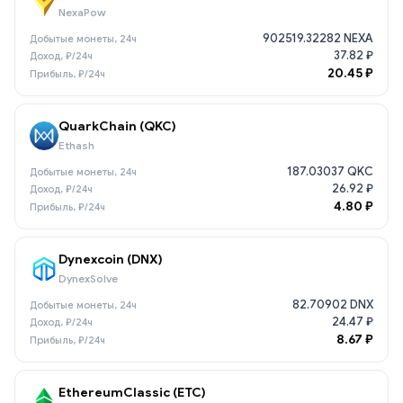
NexaPow
902519.32282 NEXA
37.82 ₽
20.45 ₽
QuarkChain (QKC)
Ethash
187.03037 QKC
26.92 ₽
4.80 ₽
Dynexcoin (DNX)
DynexSolve
82.70902 DNX
24.47 ₽
8.67 ₽
EthereumClassic (ETC)