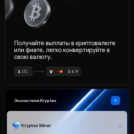
Получайте выплаты в криптовалюте
или фиате, легко конвертируйте в
свою валюту.
ETH
$
·
€
·
₽
BTC
USDT
Экосистема Kryptex
9
LTC
ETH
Kryptex Miner