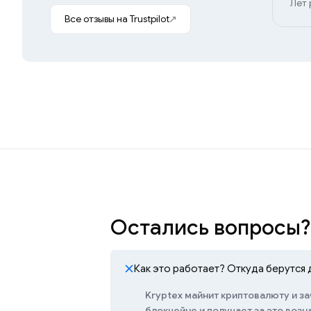
Лет 
Все отзывы на Trustpilot
Остались вопросы?
Как это работает? Откуда берутся 
Kryptex майнит криптовалюту и за
блокчейне и получает за это воз