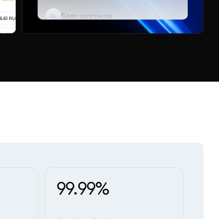
База разгонов
Telegram-бот
99.99%