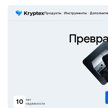
Продукты
Инструменты
Дополните
Превра
10
лет
надёжности