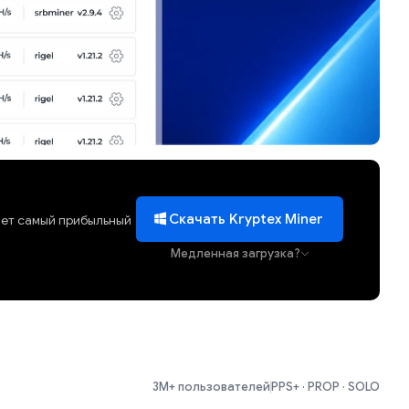
Скачать Kryptex Miner
ает самый прибыльный
Медленная загрузка?
3M+ пользователей
PPS+ · PROP · SOLO