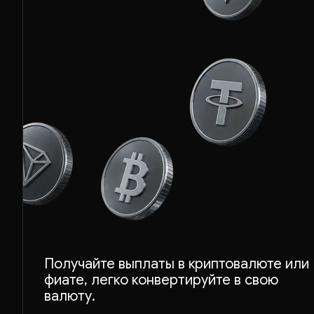
ETH
Получайте выплаты в криптовалюте или
фиате, легко конвертируйте в свою
BTC
валюту.
USDT