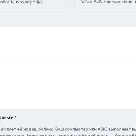
работы по всему миру
GPU и ASIC майнеры майнят
деньги?
числяет её на ваш баланс. Ваш компьютер или ASIC выполняет в
награждение. Большая часть награды идёт майнерам — Kryptex 