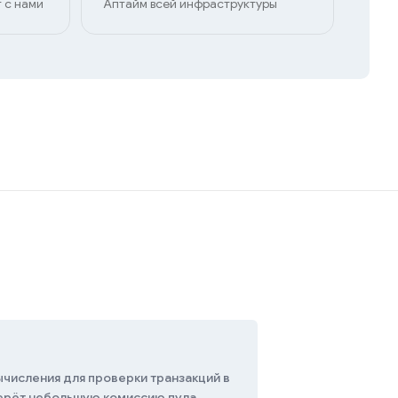
 с нами
Аптайм всей инфраструктуры
ычисления для проверки транзакций в
берёт небольшую комиссию пула.