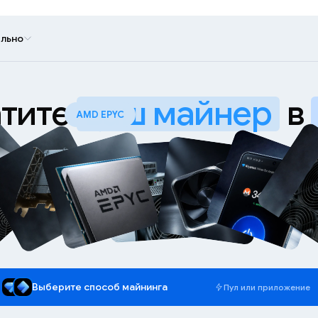
льно
тите
ваш майнер
в
WhatsMiner M70
Выберите способ майнинга
Пул или приложение