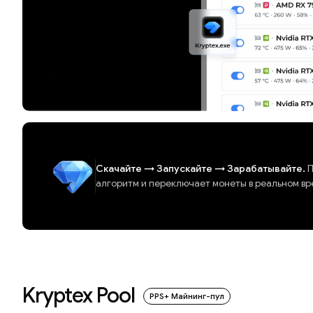
Скачайте
→
Запускайте
→
Зарабатывайте.
П
алгоритм и переключает монеты в реальном вр
Kryptex Pool
PPS+ Майнинг-пул