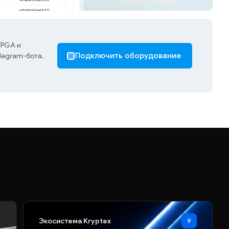
FPGA и
legram-бота.
Подключить оборудование
Экосистема Kryptex
9