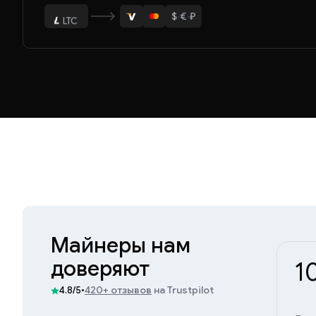
$
·
€
·
₽
LTC
ETH
Майнеры нам
доверяют
1
•
420+ отзывов
на Trustpilot
4.8/5