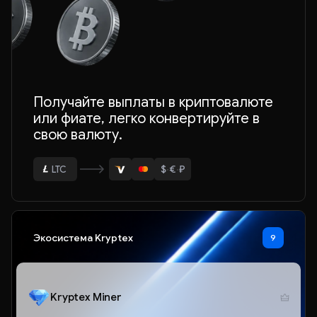
Получайте выплаты в криптовалюте
или фиате, легко конвертируйте в
свою валюту.
ETH
BTC
$
·
€
·
₽
USDT
LTC
ETH
Экосистема Kryptex
9
Kryptex Miner